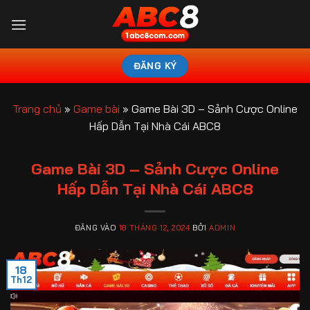
Bỏ
qua
nội
dung
ĐĂNG KÝ
Trang chủ
»
Game bài
»
Game Bài 3D – Sảnh Cược Online
Hấp Dẫn Tại Nhà Cái ABC8
Game Bài 3D – Sảnh Cược Online
Hấp Dẫn Tại Nhà Cái ABC8
ĐĂNG VÀO
18 THÁNG 12, 2024
BỞI
ADMIN
18
Th12