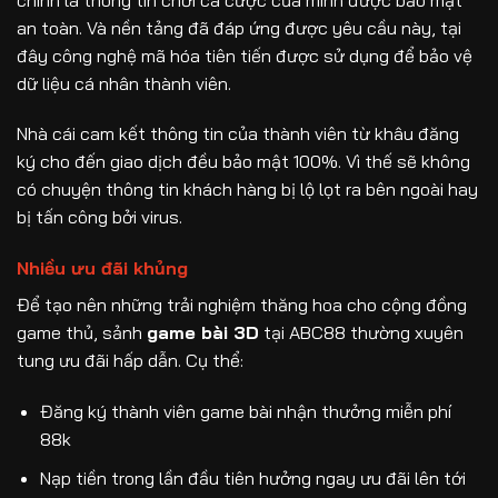
an toàn. Và nền tảng đã đáp ứng được yêu cầu này, tại
đây công nghệ mã hóa tiên tiến được sử dụng để bảo vệ
dữ liệu cá nhân thành viên.
Nhà cái cam kết thông tin của thành viên từ khâu đăng
ký cho đến giao dịch đều bảo mật 100%. Vì thế sẽ không
có chuyện thông tin khách hàng bị lộ lọt ra bên ngoài hay
bị tấn công bởi virus.
Nhiều ưu đãi khủng
Để tạo nên những trải nghiệm thăng hoa cho cộng đồng
game thủ, sảnh
game bài 3D
tại ABC88 thường xuyên
tung ưu đãi hấp dẫn. Cụ thể:
Đăng ký thành viên game bài nhận thưởng miễn phí
88k
Nạp tiền trong lần đầu tiên hưởng ngay ưu đãi lên tới