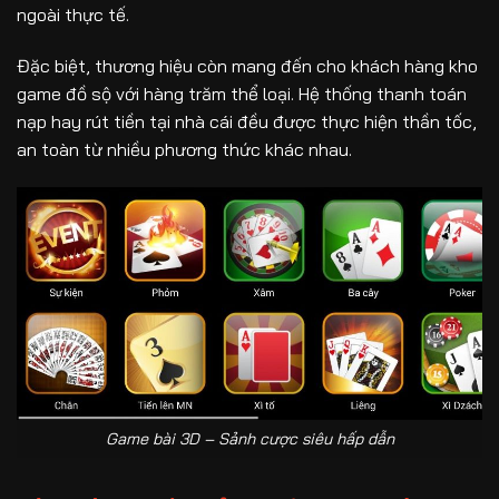
ngoài thực tế.
Đặc biệt, thương hiệu còn mang đến cho khách hàng kho
game đồ sộ với hàng trăm thể loại. Hệ thống thanh toán
nạp hay rút tiền tại nhà cái đều được thực hiện thần tốc,
an toàn từ nhiều phương thức khác nhau.
Game bài 3D – Sảnh cược siêu hấp dẫn