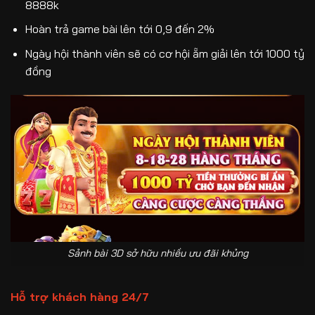
8888k
Hoàn trả game bài lên tới 0,9 đến 2%
Ngày hội thành viên sẽ có cơ hội ẵm giải lên tới 1000 tỷ
đồng
Sảnh bài 3D sở hữu nhiều ưu đãi khủng
Hỗ trợ khách hàng 24/7