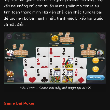
xếp bài không chỉ đơn thuần là may mắn mà còn là sự
tính toán thông minh. Hội viên phải cân nhắc từng lá bài
để tạo nên bộ bài mạnh nhất, tránh việc bị xếp hạng yếu
và mất điểm.
Mậu Binh – Game bài đầy mê hoặc tại ABC8
Game bài Poker