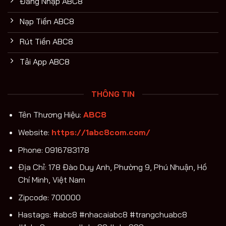
Đăng Nhập ABC8
Nạp Tiền ABC8
Rút Tiền ABC8
Tải App ABC8
THÔNG TIN
Tên Thương Hiệu:
ABC8
Website:
https://1abc8com.com/
Phone: 0916783178
Địa Chỉ: 178 Đào Duy Anh, Phường 9, Phú Nhuận, Hồ
Chí Minh, Việt Nam
Zipcode: 700000
Hastags: #abc8 #nhacaiabc8 #trangchuabc8