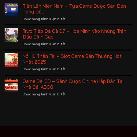
Abc8
Tiến Lên Miền Nam – Tựa Game Được Săn Đón
|
Hàng Đầu
Cách
Chức năng bình luận bị tắt
ở
Chơi
Tiến
Đơn
Lên
Trực Tiếp Đá Gà 67 – Hòa Mình Vào Những Trận
Giản
Miền
Dành
Đấu Đỉnh Cao
Nam
Cho
Chức năng bình luận bị tắt
ở
–
Những
Trực
Tựa
Tân
Tiếp
Nổ Hũ Thần Tài – Slot Game Săn Thưởng Hot
Game
Thủ
Đá
Được
Nhất 2025
Gà
Săn
Chức năng bình luận bị tắt
ở
67
Đón
Nổ
–
Hàng
Hũ
Game Bài 3D – Sảnh Cược Online Hấp Dẫn Tại
Hòa
Đầu
Thần
Mình
Nhà Cái ABC8
Tài
Vào
Chức năng bình luận bị tắt
ở
–
Những
Game
Slot
Trận
Bài
Game
Đấu
3D
Săn
Đỉnh
–
Thưởng
Cao
Sảnh
Hot
Cược
Nhất
Online
2025
Hấp