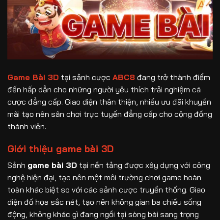
Game Bài 3D
tại sảnh cược
ABC8
đang trở thành điểm
đến hấp dẫn cho những người yêu thích trải nghiệm cá
cược đẳng cấp. Giao diện thân thiện, nhiều ưu đãi khuyến
mãi tạo nên sân chơi trực tuyến đẳng cấp cho cộng đồng
thành viên.
Giới thiệu game bài 3D
Sảnh
game bài 3D
tại nền tảng được xây dựng với công
nghệ hiện đại, tạo nên một môi trường chơi game hoàn
toàn khác biệt so với các sảnh cược truyền thống. Giao
diện đồ họa sắc nét, tạo nên không gian ba chiều sống
động, không khác gì đang ngồi tại sòng bài sang trọng