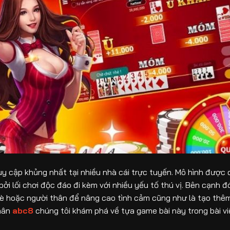
y cập khủng nhất tại nhiều nhà cái trực tuyến. Mô hình được 
bởi lối chơi độc đáo đi kèm với nhiều yếu tố thú vị. Bên cạnh đó
 bè hoặc người thân để nâng cao tình cảm cũng như là tạo thê
chân
abc8
chúng tôi khám phá về tựa game bài này trong bài vi