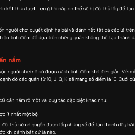
o kết thúc lượt. Lưu ý bài này có thể sẽ bị đối thủ lấy để tạo
ốn người chơi quyết định hạ bài và đánh hết tất cả các lá trên
c hiện tính điểm để dựa trên những quân không thể tạo thành d
cần nắm
uộc người chơi sẽ có được cách tính điểm khá đơn giản. Với mỗ
 cạnh đó các quân từ 10, J, Q, K sẽ mang số điểm là 10. Cuối cù
bc8 cần nắm rõ một vài quy tắc đặc biệt khác như:
ợc ít nhất một bộ.
i, đối thủ sẽ có quyền được lấy chúng về để tạo thành dây bài
ớc khi đánh bất cứ lá nào.