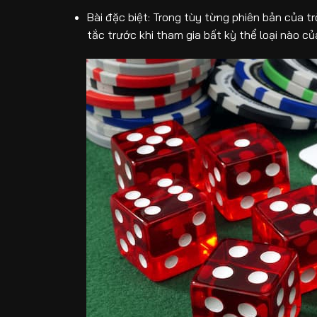
Bài đặc biệt: Trong tùy từng phiên bản của tr
tắc trước khi tham gia bất kỳ thể loại nào c