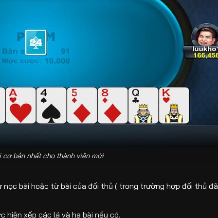
 cơ bản nhất cho thành viên mới
từ nọc bài hoặc từ bài của đối thủ ( trong trường hợp đối thủ đ
ực hiện xếp các lá và hạ bài nếu có.