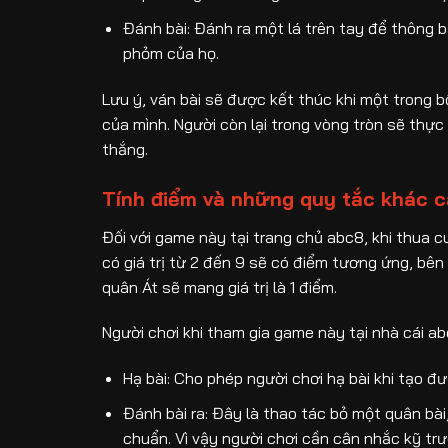
Đánh bài: Đánh ra một lá trên tay để thông bá
phỏm của họ.
Lưu ý, ván bài sẽ được kết thúc khi một trong b
của mình. Người còn lại trong vòng tròn sẽ thự
thắng.
Tính điểm và những quy tắc khác 
Đối với game này tại trang chủ abc8, khi thua c
có giá trị từ 2 đến 9 sẽ có điểm tương ứng, bên
quân Át sẽ mang giá trị là 1 điểm.
Người chơi khi tham gia game này tại nhà cái a
Hạ bài: Cho phép người chơi hạ bài khi tạo đư
Đánh bài ra: Đây là thao tác bỏ một quân bà
chuẩn. Vì vậy người chơi cần cân nhắc kỹ trư