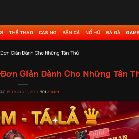
C8
THỂ THAO
CASINO
BẮN CÁ
NỔ HŨ
ĐÁ GÀ
GAME
 Đơn Giản Dành Cho Những Tân Thủ
 Đơn Giản Dành Cho Những Tân T
VÀO
18 THÁNG 12, 2024
BỞI
ADMIN