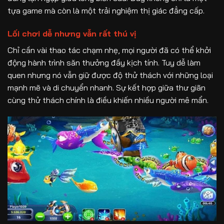
tựa game mà còn là một trải nghiệm thị giác đẳng cấp.
Lối chơi dễ nhưng vẫn rất thú vị
Chỉ cần vài thao tác chạm nhẹ, mọi người đã có thể khởi
động hành trình săn thưởng đầy kịch tính. Tuy dễ làm
quen nhưng nó vẫn giữ được độ thử thách với những loại
mạnh mẽ và di chuyển nhanh. Sự kết hợp giữa thư giãn
cùng thử thách chính là điều khiến nhiều người mê mẩn.