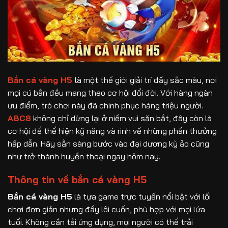
Bắn cá vàng H5
là một thế giới giải trí đầy sắc màu, nơi
mọi cú bắn đều mang theo cơ hội đổi đời. Với hàng ngàn
ưu điểm, trò chơi này đã chinh phục hàng triệu người.
ABC8
không chỉ dừng lại ở niềm vui săn bắt, đây còn là
cơ hội để thể hiện kỹ năng và rinh về những phần thưởng
hấp dẫn. Hãy sẵn sàng bước vào đại dương kỳ ảo cũng
như trở thành huyền thoại ngay hôm nay.
Thông tin về bắn cá vàng H5
Bắn cá vàng H5
là tựa game trực tuyến nổi bật với lối
chơi đơn giản nhưng đầy lôi cuốn, phù hợp với mọi lứa
tuổi. Không cần tải ứng dụng, mọi người có thể trải