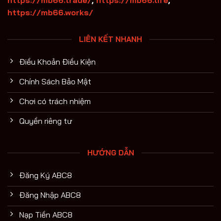
https://mb66.trade/
,
https://mb66.life
,
https://mb66.works/
LIÊN KẾT NHANH
Điều Khoản Điều Kiện
Chính Sách Bảo Mật
Chơi có trách nhiệm
Quyền riêng tư
HƯỚNG DẪN
Đăng Ký ABC8
Đăng Nhập ABC8
Nạp Tiền ABC8