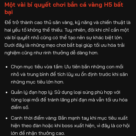
Một vài bí quyết chơi bắn cá vàng H5 bất
bại
Để trở thành cao thủ săn vàng, kỹ năng và chiến thuật là
hai yếu tố không thể thiếu. Tuy nhiên, đôi khi chỉ cần một
vài bí quyết nhỏ cũng có thể tạo nên sự khác biệt lớn.
Dưới đây là những mẹo chơi bất bại giúp tối ưu hóa trải
nghiệm cũng như rinh thưởng dễ dàng hơn.
Chọn mục tiêu vừa tầm: Ưu tiên bắn những con mồi
nhỏ và trung bình để tích lũy xu ổn định trước khi săn
những mục tiêu lớn hơn.
Quản lý đạn hợp lý: Sử dụng loại súng phù hợp với
từng loại mồi để tránh lãng phí đạn mà vẫn tối ưu hóa
điểm số.
Canh thời điểm vàng: Bắn mạnh tay khi mục tiêu xuất
hiện theo đàn hoặc khi boss xuất hiện, vì đây là cơ hội
lớn để nhận thưởng cao.