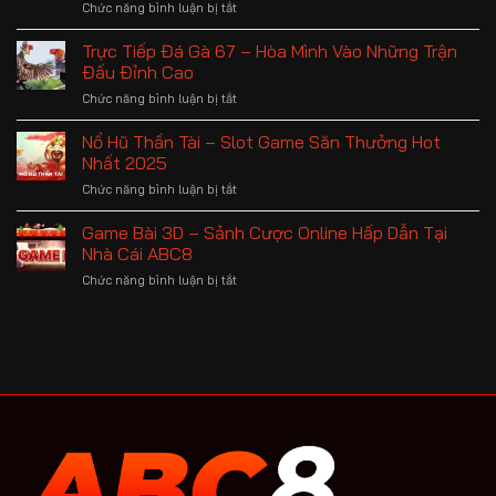
Chức năng bình luận bị tắt
ở
Chơi
Tiến
Đơn
Lên
Trực Tiếp Đá Gà 67 – Hòa Mình Vào Những Trận
Giản
Miền
Dành
Đấu Đỉnh Cao
Nam
Cho
Chức năng bình luận bị tắt
ở
–
Những
Trực
Tựa
Tân
Tiếp
Nổ Hũ Thần Tài – Slot Game Săn Thưởng Hot
Game
Thủ
Đá
Được
Nhất 2025
Gà
Săn
Chức năng bình luận bị tắt
ở
67
Đón
Nổ
–
Hàng
Hũ
Game Bài 3D – Sảnh Cược Online Hấp Dẫn Tại
Hòa
Đầu
Thần
Mình
Nhà Cái ABC8
Tài
Vào
Chức năng bình luận bị tắt
ở
–
Những
Game
Slot
Trận
Bài
Game
Đấu
3D
Săn
Đỉnh
–
Thưởng
Cao
Sảnh
Hot
Cược
Nhất
Online
2025
Hấp
Dẫn
Tại
Nhà