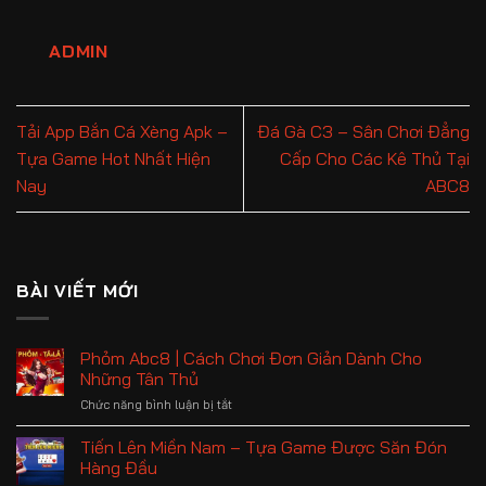
ADMIN
Tải App Bắn Cá Xèng Apk –
Đá Gà C3 – Sân Chơi Đẳng
Tựa Game Hot Nhất Hiện
Cấp Cho Các Kê Thủ Tại
Nay
ABC8
BÀI VIẾT MỚI
Phỏm Abc8 | Cách Chơi Đơn Giản Dành Cho
Những Tân Thủ
Chức năng bình luận bị tắt
ở
Phỏm
Abc8
Tiến Lên Miền Nam – Tựa Game Được Săn Đón
|
Hàng Đầu
Cách